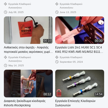
κλειδαριού Mitsubishi
Εργαλεία Κλειδαριού
Εργαλεία Κλειδαριού
Αυτοκινήτου
Αυτοκινήτου
July 08, 2025
June 13, 2025
00:10
00:30
Ανθεκτικός στην έκρηξη - Ασφαλής
Εργαλείο Lishi 2in1 HU66 SC1 SC4
πορτοκαλί μεσαίος αερόσακος χωρίς
KW1 R52 KW5 AM5 M1/MS2 B111
εσωτερική πλάκα για κλειδαράς
TE2 Αποκωδικοποιητής κλειδαριού
Εργαλεία Κλειδαριού
Εργαλεία Κλειδαριού
αυτοκινήτων
Αυτοκινήτου
September 05, 2024
May 14, 2025
00:12
14:54
Διαφανές ξεκλείδωμα κλειδαριάς
Εργαλεία Επιλογής Κλειδαριών
#shorts #lockpicking
Σωληνωτών