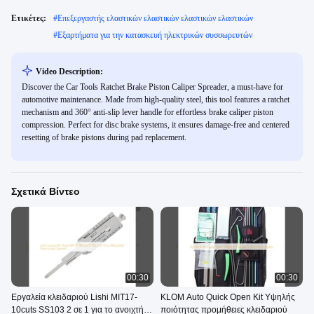
Ετικέτες:
#
Επεξεργαστής ελαστικών ελαστικών ελαστικών ελαστικών
#
Εξαρτήματα για την κατασκευή ηλεκτρικών συσσωρευτών
Video Description:
Discover the Car Tools Ratchet Brake Piston Caliper Spreader, a must-have for
automotive maintenance. Made from high-quality steel, this tool features a ratchet
mechanism and 360° anti-slip lever handle for effortless brake caliper piston
compression. Perfect for disc brake systems, it ensures damage-free and centered
resetting of brake pistons during pad replacement.
Σχετικά Βίντεο
00:30
00:30
Εργαλεία κλειδαριού Lishi MIT17-
KLOM Auto Quick Open Kit Υψηλής
10cuts SS103 2 σε 1 για το ανοιχτήρα
ποιότητας προμήθειες κλειδαριού