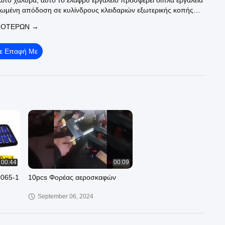
δωτο χάλυβα, αυτό το ελαφρύ εργαλείο προσφέρει διπλά εργαλεία
τιωμένη απόδοση σε κυλίνδρους κλειδαριών εξωτερικής κοπής
ε μονάδα είναι συσκευασμένη με ασφάλεια, υποστηρίζοντας την
ΣΌΤΕΡΩΝ →
ροντίδα με επαναχρησιμοποιήσιμα χαρτοκιβώτια. Αναβαθμίστε
κότητα της κλειθροποιίας σας σήμερα! Καλώς ήρθατε να
ιστοσελίδα μας!
Σε Επαφή Με
00:44
00:09
065-1
10pcs Φορέας αεροσκαφών
September 06, 2024