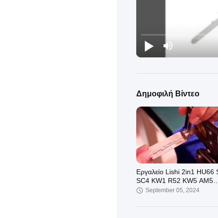
Δημοφιλή Βίντεο
Εργαλείο Lishi 2in1 HU66
SC4 KW1 R52 KW5 AM5
M1/MS2 B111 TE2
September 05, 2024
Αποκωδικοποιητής κλειδα