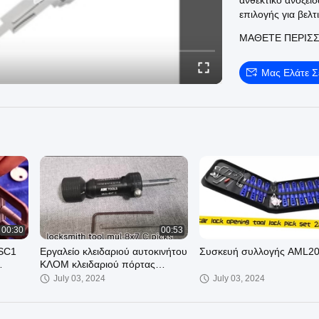
ανθεκτικό ανοξεί
επιλογής για βελ
διπλής όψης. Κάθ
ΜΆΘΕΤΕ ΠΕΡΙΣ
περιβαλλοντική φ
την αποτελεσματι
επισκεφθείτε την 
Μας Ελάτε 
00:30
00:53
 SC1
Εργαλείο κλειδαριού αυτοκινήτου
Συσκευή συλλογής AML20
ΚΛΟΜ κλειδαριού πόρτας
αυτοκινήτου 2pcs picking set
July 03, 2024
July 03, 2024
ριού