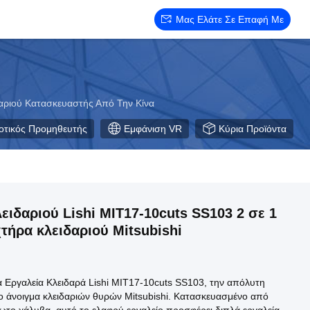
Μας Ελάτε Σε Επαφή Με
δαριού Κατασκευαστής Από Την Κίνα
οτικός Προμηθευτής
Εμφάνιση VR
Κύρια Προϊόντα
ειδαριού Lishi MIT17-10cuts SS103 2 σε 1
χτήρα κλειδαριού Mitsubishi
 Εργαλεία Κλειδαρά Lishi MIT17-10cuts SS103, την απόλυτη
το άνοιγμα κλειδαριών θυρών Mitsubishi. Κατασκευασμένο από