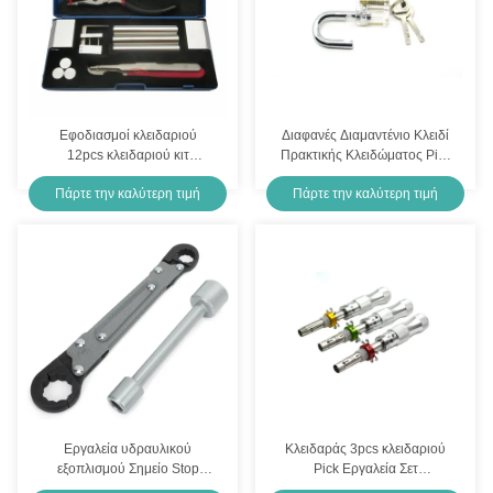
Εφοδιασμοί κλειδαριού
Διαφανές Διαμαντένιο Κλειδί
12pcs κλειδαριού κιτ
Πρακτικής Κλειδώματος Pick
αποσυναρμολόγησης
Lock Kit Συνδυασμός
Πάρτε την καλύτερη τιμή
Πάρτε την καλύτερη τιμή
ανοίγματος κλειδαριού Pick
Εξοπλισμού
Set ντουλάπι
Εργαλεία υδραυλικού
Κλειδαράς 3pcs κλειδαριού
εξοπλισμού Σημείο Stop
Pick Εργαλεία Σετ
Wrench Kit Kwik Tite Angle-
σωληνώδης Pick