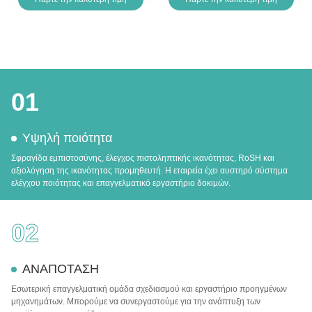
κλειδαριού Xhorse Condox
01
Υψηλή ποιότητα
Σφραγίδα εμπιστοσύνης, έλεγχος πιστοληπτικής ικανότητας, RoSH και
αξιολόγηση της ικανότητας προμηθευτή. Η εταιρεία έχει αυστηρό σύστημα
ελέγχου ποιότητας και επαγγελματικό εργαστήριο δοκιμών.
02
ΑΝΑΠΟΤΑΣΗ
Εσωτερική επαγγελματική ομάδα σχεδιασμού και εργαστήριο προηγμένων
μηχανημάτων. Μπορούμε να συνεργαστούμε για την ανάπτυξη των