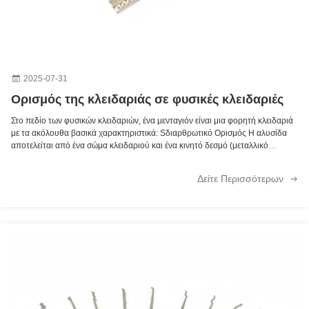
2025-07-31
Ορισμός της κλειδαριάς σε φυσικές κλειδαριές
Στο πεδίο των φυσικών κλειδαριών, ένα μενταγιόν είναι μια φορητή κλειδαριά
με τα ακόλουθα βασικά χαρακτηριστικά: Sδιαρθρωτικό Ορισμός Η αλυσίδα
αποτελείται από ένα σώμα κλειδαριού και ένα κινητό δεσμό (μεταλλικό
δαχτυλίδι), το οποίο συνδέεται με το σώμα κλειδαριού για να σχηματίσει μια
κλειστή δομή. Τα τυπικά σχέδια περιλαμβάνουν άμεσο άνοιγμα (κλειδί που
Δείτε Περισσότερων
εισάγεται από το κάτω μέρος της κεφαλής κλειδαριού και στρέφεται για να
ανοίξει). Λειτουργικά χαρακτηριστικά Χρησιμοποιούνται κυρίως για
κρεμασμένες κλειδαριές (όπως πόρτες, ποδήλατα, ντουλάπια κλπ.). Οι
μέθοδοι ανοίγματος περιλαμβάνουν μηχανικά κλειδιά ή κωδικούς πρόσβασης
(όπως συνδυασμένες κλειδαριές). Ιστορία και ταξινόμηση Ένας από τους
παλαιότερους τύπους κλειδαριών, η χρήση του έχει τεκμηριωθεί στην Κίνα
από την Ανατολική Δυναστεία Χαν. Με βάση τη χρήση τους, μπορούν να
διαιρεθούν σε συνηθισμένους και βαρέους κλειδαριούς ασφαλείας
(χρησιμοποιούνται σε θησαυροφυλάκια, ντουλάπια όπλων κλπ.). Ο όρος, που
προέρχεται από συνδυασμό λατινικών και παλαιών αγγλικών ριζών, έχει και
ουσιαστικό (που αναφέρεται σε μια κλειδαριά) και ρήμα (που υποδηλώνει τη