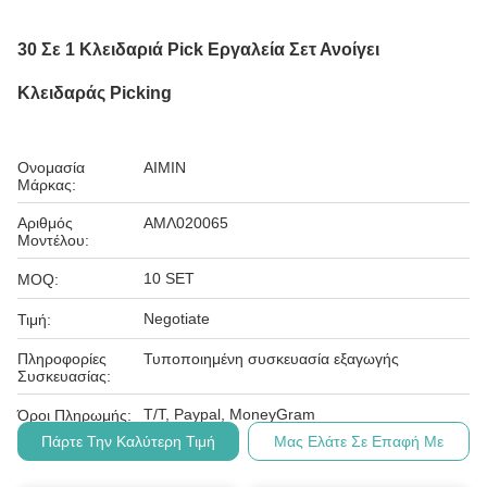
30 Σε 1 Κλειδαριά Pick Εργαλεία Σετ Ανοίγει
Κλειδαράς Picking
Ονομασία
AIMIN
Μάρκας:
Αριθμός
ΑΜΛ020065
Μοντέλου:
10 SET
MOQ:
Negotiate
Τιμή:
Πληροφορίες
Τυποποιημένη συσκευασία εξαγωγής
Συσκευασίας:
T/T, Paypal, MoneyGram
Όροι Πληρωμής:
Πάρτε Την Καλύτερη Τιμή
Μας Ελάτε Σε Επαφή Με