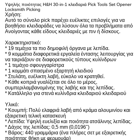
Υψηλής ποιότητας H&H 30-in-1 κλειδαριά Pick Tools Set Opener
Locksmith Picking
Χρήση:
Αυτό το σύνολο pick παρέχει ευέλικτες επιλογές για να
βοηθήσει κλειδαράδες να λύσουν όλα τα προβλήματα από
Ανοίγοντας κάθε είδους κλειδαριές με πιν ή δίσκους.
Χαρακτηριστικό:
* 19 τεμάχια τα πιο δημοφιλή όργανα με λεπίδα.
* 9 κομμάτια διαφορετικά εργαλεία έντασης λειτουργίας για
να ταιριάζουν σε διαφορετικούς τύπους κυλίνδρων
* 1 τεμάχιο σφουγγαρίστρα
* 1 κομμάτι σπασμένο εξαρτητή κλειδιού
* Στυλάτη, ευέλικτη λαβή, εύκολο να κρατηθεί.
* Κάθε κοπριά γυαλίζεται σε όλο το μέρος,
συμπεριλαμβανομένης της λαβής και της λεπίδας.
* Κατάλληλο για στενά κυλίνδρια κλειδαριού κλειδαριού
Υλικό:
* Κουμπή: Πολύ ελαφριά λαβή από κράμα αλουμινίου και
εξαιρετική τελική κατασκευή
* Λεπίδα: Υψηλή ευελιξία και ποιότητα ατσάλινης λεπίδας.
* Δάχος της λεπίδας: 0,5 mm (0,0196")
* Βάρος: 440 γραμμάρια (ένα πλήρες σετ με εξαιρετικής
ποιότητας θήκη με φερμουάρ)