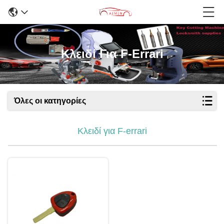
Κλειδί Για F-Errari
Όλες οι κατηγορίες
Κλειδί για F-errari