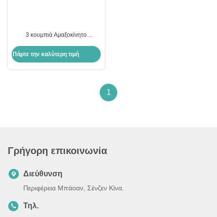
3 κουμπιά Αμαξοκίνητο
Απομακρυσμένο Κλειδί Shell Key
Fob Αντικατάσταση Κλειδί
Πάρτε την καλύτερη τιμή
Απομακρυσμένο Κουτί Ferrari
Key Shell
1
Γρήγορη επικοινωνία
Διεύθυνση
Περιφέρεια Μπάοαν, Σένζεν Κίνα.
Τηλ.