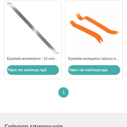
Εργαλεία αυτοκινήτου - 22 ιντσών
Εργαλεία ανοίγματος πόρτων από
ανθεκτικά και συμπαγή εργαλεία
πλαστικό σχοινί
συντήρησης αυτοκινήτου σε
Πάρτε την καλύτερη τιμή
Πάρτε την καλύτερη τιμή
νικελωμένο χάλυβα, με εξαιρετική
ροπή, κατάλληλα για
επαγγελματίες και χρήστες DIY
1
Γρήγορη επικοινωνία