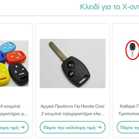
Κλειδί για το Χ-ον
 4 κουμπιά
Αρχικά Προϊόντα Για Honda Civic
Καθαρό Π
ειριστήριο για
2 κουμπιά τηλεχειριστήριο κλειδί
Τροποποι
κινήτου Honda
315MHZ 433MHZ με τσιπ ID46
Φαγητ
τερη τιμή
Πάρτε την καλύτερη τιμή
Πάρτε τη
ιλογή)
Αυτοκίν
Α