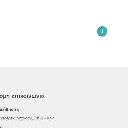
1
ορη επικοινωνία
ιεύθυνση
εριφέρεια Μπάοαν, Σένζεν Κίνα.