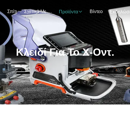
Σπίτι
Σχετικά Με Εμάς
Βίντεο
Προϊόντα
Κλειδί Για Το Χ-Οντ.