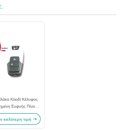
τ.
λάκα Κλειδί Κέλυφος
ημένη Ευφυής Πίνακα
ό Πλαστική Honda
ν καλύτερη τιμή
ητο Κλειδί Κέλυφος
ντικατάσταση