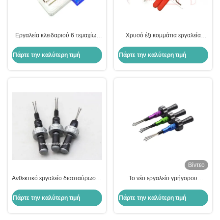
Εργαλεία κλειδαριού 6 τεμαχίων
Χρυσό έξι κομμάτια εργαλεία
με ρυθμιζόμενα εργαλεία
κλειδαριού σετ με ρυθμιζόμενα
διασταύρωσης κλειδαριού
σταυροειδή εργαλεία διαλέξεως
Πάρτε την καλύτερη τιμή
Πάρτε την καλύτερη τιμή
κλειδαριού ζυγίζει 140g
Βίντεο
Ανθεκτικό εργαλείο διασταύρωσης
Το νέο εργαλείο γρήγορου
3pcs για ακριβή και
ανοίγματος σταυροφραγίδας (3
πολυλειτουργική εργασία
σετ)
Πάρτε την καλύτερη τιμή
Πάρτε την καλύτερη τιμή