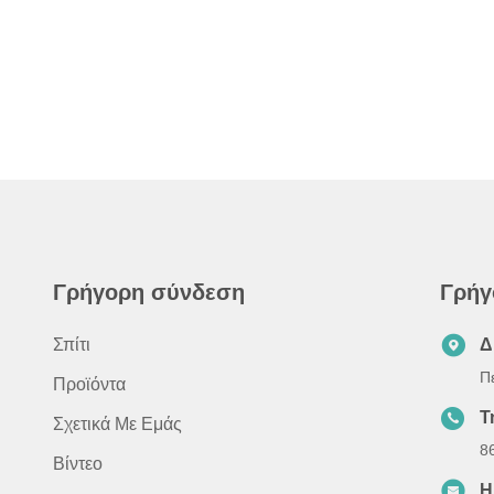
Γρήγορη σύνδεση
Γρήγ
Σπίτι
Δ
Π
Προϊόντα
Τ
Σχετικά Με Εμάς
8
Βίντεο
Η