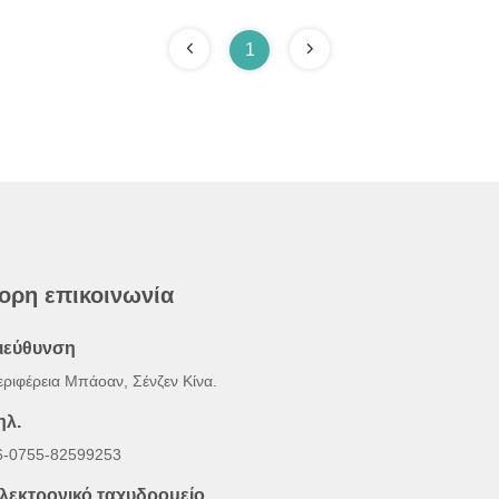
1
ορη επικοινωνία
ιεύθυνση
εριφέρεια Μπάοαν, Σένζεν Κίνα.
ηλ.
6-0755-82599253
λεκτρονικό ταχυδρομείο