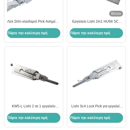
Βίντεο
Λίσι Σπίτι κλειδαριό Pick Ασημένιο
Εργαλείο Lishi 2in1 HU66 SC1
Ατσάλι κλειδαριό πόρτες Λίσι 2in1
SC4 KW1 R52 KW5 AM5 M1/MS2
Pick εργαλείο Kw1 Lockpick Set
B111 TE2 Αποκωδικοποιητής
Πάρτε την καλύτερη τιμή
Πάρτε την καλύτερη τιμή
Decoder
κλειδαριού
KW5-L Lishi 2 σε 1 εργαλείο
Lishi Sc4 Lock Pick για εργαλεία
κλειδαριού κλειδαριού κατοικιών
από ανοξείδωτο χάλυβα
Ατσάλι
Πάρτε την καλύτερη τιμή
Πάρτε την καλύτερη τιμή