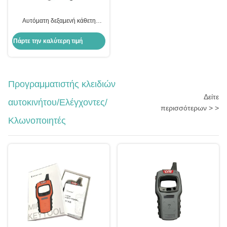
Αυτόματη δεξαμενή κάθετη
μηχανή κοπής κλειδιών
αυτοκινήτου εργαλεία κλειδαριού
Πάρτε την καλύτερη τιμή
Xhorse Condox
Προγραμματιστής κλειδιών
Δείτε
αυτοκινήτου/Ελέγχοντες/
περισσότερων > >
Κλωνοποιητές