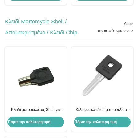
Κλειδί Mortorcycle Shell /
Δείτε
περισσότερων > >
Απομακρυσμένο / Κλειδί Chip
Κλειδί μοτοσυκλέτας Shell για
Κέλυφος κλειδιού μοτοσυκλέτας
Harley Shell Μαύρο κενό κλειδί
μήκους 34,11mm για Harley-
για US H-arley μοτοσυκλέτα
Davidson Keyblade με διπλές
Πάρτε την καλύτερη τιμή
Πάρτε την καλύτερη τιμή
υποδοχές δεξιά