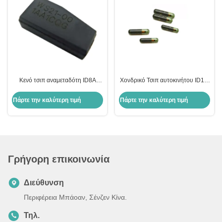
Κενό τσιπ αναμεταδότη ID8A
Χονδρικό Τσιπ αυτοκινήτου ID13-
H128 Bit Encryption Chip Τσιπ
MG00 13 Τσιπ γυάλινου
αυτοκινήτου Τσιπ για Toyota
αντιδραστήρα Honda
Πάρτε την καλύτερη τιμή
Πάρτε την καλύτερη τιμή
Αντικατάσταση θήκης κλειδιού
αυτοκινήτου
Γρήγορη επικοινωνία
Διεύθυνση
Περιφέρεια Μπάοαν, Σένζεν Κίνα.
Τηλ.