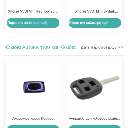
Xhorse VVDI Mini Key Tool 250g
Xhorse VVDI Mini Skylark
Προγραμματιστής
συσκευή Fob αυτόματο
Τηλεχειριστηρίων για Γενικά
τηλεχειριστήριο προγραμματιστή
Πάρτε την καλύτερη τιμή
Πάρτε την καλύτερη τιμή
Αυτοκίνητα
κλειδιού
Κλειδιά Αυτοκινήτου και Κλειδιά
Δείτε περισσότερων > >
Αλουμινίου κράμα Peugeot
Αντικατάσταση κελύφους κλειδιού
αναδιπλούμενο τηλεχειριστήριο
αυτοκινήτου 15g για