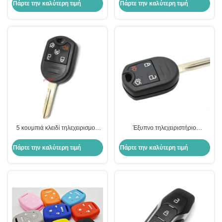
Shell κλειδί για την αντικατάσταση
τηλεχειριστήριο 3 κουμπιών Isuzu,
Πάρτε την καλύτερη τιμή
Πάρτε την καλύτερη τιμή
Peugeot Purple
ανθεκτικό
5 κουμπιά κλειδί τηλεχειρισμού
Έξυπνο τηλεχειριστήριο
315MHZ/433MHZ έξυπνο κλειδί
αυτοκινήτου κλειδί 4 κουμπιά
τηλεχειρισμού αυτοκινήτου για
τηλεχειριστήριο 433MHZ για Ford
Πάρτε την καλύτερη τιμή
Πάρτε την καλύτερη τιμή
Ford