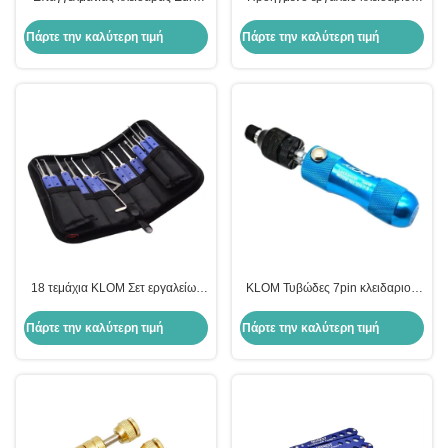
Cylinder Puller Lockpick Tool
Ηλεκτρικό κλειδαριό Bump Gun
Core Puller Picks Tool
Lock Picking Tools
Πάρτε την καλύτερη τιμή
Πάρτε την καλύτερη τιμή
18 τεμάχια KLOM Σετ εργαλείων
KLOM Τυβώδες 7pin κλειδαριού
αφαίρεσης κλειδαριών από
Pick Set Τυβώδες κλειδαριού
ανοξείδωτο χάλυβα, εργαλεία
κλειδαριού Εργαλείο γρήγορου
Πάρτε την καλύτερη τιμή
Πάρτε την καλύτερη τιμή
ανοίγματος κλειδαριών,
ανοίγματος
προμήθειες κλειδαράδικου