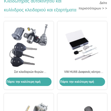
Κλειδωτήρας αυτοκινήτου και
Δείτε
περισσότερων > >
κυλίνδρος κλειδαριού και εξαρτήματα
Σετ κλειδαριών θυρών
VW HU66 Διαφανές κέντρο
αυτοκινήτου Toyota Corolla,
κλειδαριού για αυτοκίνητα + 3
κλειδαριά ανάφλεξης, θυρών και
εργαλεία διάλεξης κλειδαριού
Πάρτε την καλύτερη τιμή
Πάρτε την καλύτερη τιμή
πορτμπαγκάζ για οχήματα