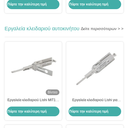
ξεκλείδωμα χρηματοκιβωτίων
επισκευή ασφαλούς κλειδαριού
Πάρτε την καλύτερη τιμή
Πάρτε την καλύτερη τιμή
Lagard 2212 2226 2270
Εργαλεία κλειδαριού αυτοκινήτου
Δείτε περισσότερων > >
Βίντεο
Εργαλεία κλειδαριού Lishi MIT17-
Εργαλεία κλειδαριού Lishi για
10cuts SS103 2 σε 1 για το
αυτοκίνητα MIT17-10cuts SS103
ανοιχτήρα κλειδαριού Mitsubishi
2 σε 1 Εργαλεία κλειδαριού Lishi
Πάρτε την καλύτερη τιμή
Πάρτε την καλύτερη τιμή