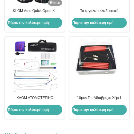
Βίντεο
KLOM Auto Quick Open Kit
Το εργαλείο κλειδαριστή
Υψηλής ποιότητας εξοπλισμός
αυτοκινήτου KLOM Auto Quick
κλειδαριού για γρήγορη
Open Kit Η τέλεια λύση για το
Πάρτε την καλύτερη τιμή
Πάρτε την καλύτερη τιμή
πρόσβαση στις κλειδαριές
άνοιγμα πόρτας αυτοκινήτου
ΚΛΟΜ ΑΤΟΜΟΤΕΡΙΚΟ
10pcs Σετ Αδιάβροχο Χέρι L
ΚΑΤΑΙΡΙΚΟ ΚΑΤΑΙΡΙΚΟ
μοντέλο Ανακλείδωσης εργαλείου
ΚΑΤΑΙΡΙΚΟ
Υψηλής ποιότητας αυτοκίνητο
Πάρτε την καλύτερη τιμή
Πάρτε την καλύτερη τιμή
εργαλεία κλειδαράς