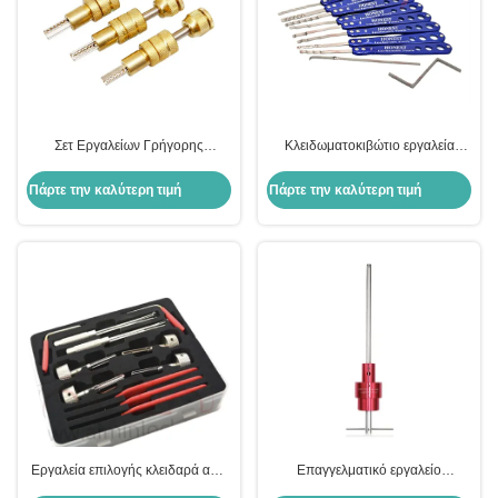
Σετ Εργαλείων Γρήγορης
Κλειδωματοκιβώτιο εργαλεία
Διάνοιξης για Κλειδαριές Kaba
κλειδαράς 8 σε 2 κλειδαράς Pick
Dimple 3 τμχ Εργαλεία
Set Hooks Lock Pick Set
Πάρτε την καλύτερη τιμή
Πάρτε την καλύτερη τιμή
Κλειδαράδων Τηλεσκοπικού
Σχεδιασμού
Εργαλεία επιλογής κλειδαρά από
Επαγγελματικό εργαλείο
ανοξείδωτο χάλυβα για
κλειδαριού ΑΤΜ 700g για την