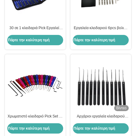
30 σε 1 κλειδαριά Pick Εργαλεία
Εργαλεία κλειδαριού 6pcs βολικό
Σετ Ανοίγει κλειδαράς Picking
ένα γάντζο ανοξείδωτου χάλυβα
κλειδαριού Pick Kit
Πάρτε την καλύτερη τιμή
Πάρτε την καλύτερη τιμή
Βίντεο
Χρωματιστό κλειδαριό Pick Set 22
Αρχάριοι εργαλεία κλειδαριού
σε 1 Οξείδωση κράματος
Διαφανές κλειδί πρακτικής για
αλουμινίου Αυτοκινητό κλειδαριό
εκπαιδευτικούς σκοπούς,12
Πάρτε την καλύτερη τιμή
Πάρτε την καλύτερη τιμή
Pick Kit εργαλεία κλειδαριού
Pieces Of Black Locksmith Tools