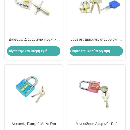
Διαφανές Διαμαντένιο Πρακτική
5pcs σετ Διαφανές σταυρό σχήμα
Κλειδί Μεταλλικό Ακρυλικό
κλειδαριού bullhead Εφαρμογή
Πρακτική Κλειδί Pick Set για
Padlock εργαλεία κλειδαράς
Πάρτε την καλύτερη τιμή
Πάρτε την καλύτερη τιμή
αρχάριους να εξασκηθούν
Διαφανές Ελαφρύ Μπλε Ένα
Μίνι έκδοση Διαφανής Ροζ
χαρακτήρα Πρακτική κλειδαριά
Πρακτική κλειδαριά εργαλεία