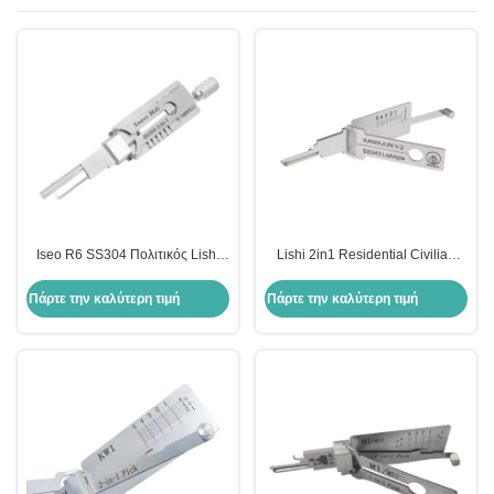
Iseo R6 SS304 Πολιτικός Lishi
Lishi 2in1 Residential Civilian
2in1 Εργαλεία διαλέξεως
tools Lock Cylinder Opening
κλειδαριού Αυτοκίνητο Εργαλεία
Tool(SS342) Reader for japan
Πάρτε την καλύτερη τιμή
Πάρτε την καλύτερη τιμή
κλειδαριού Ενεργειακό κλειδί
KAWAJUN Locksmith Tools