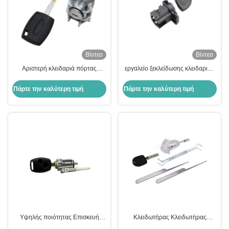
Βίντεο
Βίντεο
Αριστερή κλειδαριά πόρτας
εργαλείο ξεκλείδωσης κλειδαριού
αυτοκινήτου Αριστερή κλειδαριά
carl κλειδαριό κλειδαριού
πόρτας αυτοκινήτου κυλίνδρου
κλειδαριού αυτοκινήτου
Πάρτε την καλύτερη τιμή
Πάρτε την καλύτερη τιμή
αντικατάστασης κυλίνδρου
αντικατάσταση κλειδαριού
κλειδαριού πόρτας για F-ocus
κλειδαριού αυτοκινήτου Opel
Υψηλής ποιότητας Επισκευή
Κλειδωτήρας Κλειδωτήρας
καρδιακού κυλίνδρου Honda.
Συγκρότημα Διαφανούς