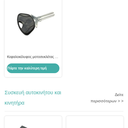
Κεφαλοκέλυφος μοτοσυκλέτας για
BMW Moto Bmw Key Fob
αντικατάσταση Κεφαλοκέλυφος
Πάρτε την καλύτερη τιμή
Συσκευή αυτοκινήτου και
Δείτε
περισσότερων > >
κινητήρα