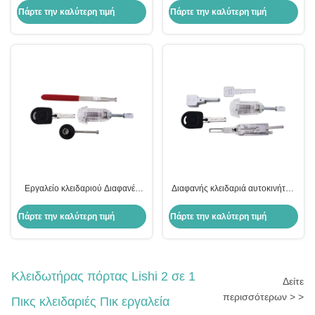
Κλειδωτήρα Αυτοκινήτου Για VW
Πάρτε την καλύτερη τιμή
Πάρτε την καλύτερη τιμή
HU66 Με 3 Κλειδωτήρες
Εργαλείο κλειδαριού Διαφανές
Διαφανής κλειδαριά αυτοκινήτου
κλειδί αυτοκινήτου για VW με
για VW HU66 2 In1 Lockpicks
HU66 κλειδαριό
Lishi Door Lock Pick
Πάρτε την καλύτερη τιμή
Πάρτε την καλύτερη τιμή
Κλειδωτήρας πόρτας Lishi 2 σε 1
Δείτε
περισσότερων > >
Πικς κλειδαριές Πικ εργαλεία