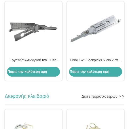
Εργαλεία κλειδαριού Kw1 Lishi
Lishi Kw5 Lockpicks 6 Pin 2 σε 1
KW1-L κλειδαριές 5 καρφίτσες 2
εργαλείο για το Kwikset Pick Lock
σε 1 εργαλείο για Kwikset
Tools
Πάρτε την καλύτερη τιμή
Πάρτε την καλύτερη τιμή
Διαφανής κλειδαριά
Δείτε περισσότερων > >