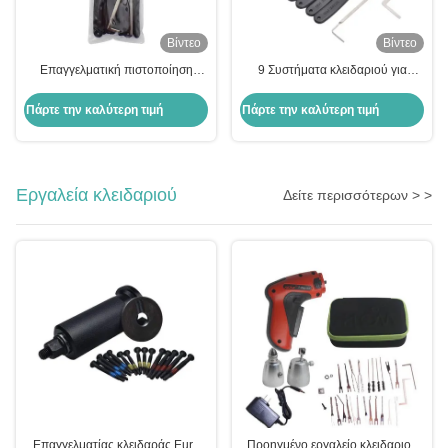
Βίντεο
Βίντεο
Επαγγελματική πιστοποίηση
9 Συστήματα κλειδαριού για
κλειδαριού υψηλής ποιότητας
συνδυασμένες κλειδαριές, κιτ
9pcs κλειδαριού προμήθειες,
εργαλείων διαλέξεως κλειδαριών
Πάρτε την καλύτερη τιμή
Πάρτε την καλύτερη τιμή
αξιόπιστα εργαλεία, αξιόπιστα.
Εργαλεία κλειδαριού
Δείτε περισσότερων > >
Επαγγελματίας κλειδαράς Euro
Προηγμένο εργαλείο κλειδαριού