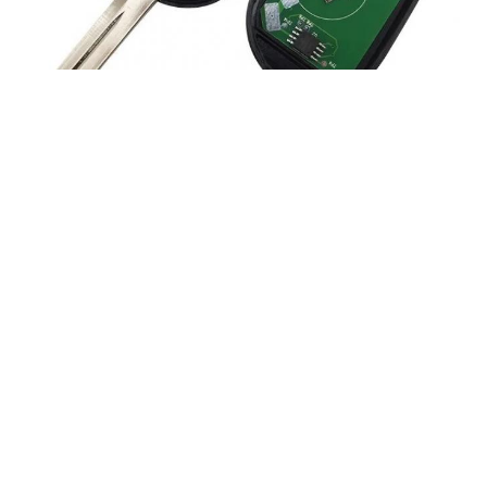
Ετικέτες:
Απομακρυσμένη Θήκη Κλειδιού
Κλειδί Από Αυτοκίνητο Της Honda
Απομακρυσμένη Συσκευή Κλειδιού Αυτοκινήτου