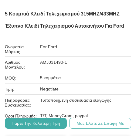
5 Κουμπιά Κλειδί Τηλεχειρισμού 315MHZ/433MHZ
Έξυπνο Κλειδί Τηλεχειρισμού Αυτοκινήτου Για Ford
Ονομασία
For Ford
Μάρκας:
Αριθμός
AMJ031490-1
Μοντέλου:
5 κομμάτια
MOQ:
Negotiate
Τιμή:
Πληροφορίες
Τυποποιημένη συσκευασία εξαγωγής
Συσκευασίας:
Τ/Τ, MoneyGram, paypal
Όροι Πληρωμής:
Πάρτε Την Καλύτερη Τιμή
Μας Ελάτε Σε Επαφή Με