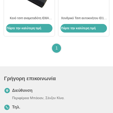
Κενό τσιπ αναμεταδότη ID8A
Χονδρικό Τσιπ αυτοκινήτου ID13-
H128 Bit Encryption Chip Τσιπ
MG00 13 Τσιπ γυάλινου
αυτοκινήτου Τσιπ για Toyota
αντιδραστήρα Honda
Πάρτε την καλύτερη τιμή
Πάρτε την καλύτερη τιμή
Αντικατάσταση θήκης κλειδιού
αυτοκινήτου
1
Γρήγορη επικοινωνία
Διεύθυνση
Περιφέρεια Μπάοαν, Σένζεν Κίνα.
Τηλ.