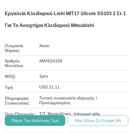
Εργαλεία Κλειδαριού Lishi MIT17-10cuts SS103 2 Σε 1
Για Το Ανοιχτήρα Κλειδαριού Mitsubishi
Ονομασία
Aimin
Μάρκας:
Αριθμός
ΑΜΛ024150
Μοντέλου:
1pcs
MOQ:
USD 21.11
Τιμή:
Τυπική συσκευασία εξαγωγής /
Πληροφορίες
Προσαρμοσμένη
Συσκευασίας:
Τ/Τ, MoneyGram, πληρωμή φίλε.
Όροι Πληρωμής:
Πάρτε Την Καλύτερη Τιμή
Μας Ελάτε Σε Επαφή Με