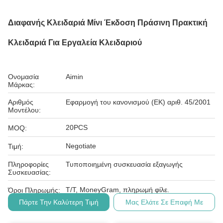
Διαφανής Κλειδαριά Μίνι Έκδοση Πράσινη Πρακτική
Κλειδαριά Για Εργαλεία Κλειδαριού
Ονομασία
Aimin
Μάρκας:
Αριθμός
Εφαρμογή του κανονισμού (ΕΚ) αριθ. 45/2001
Μοντέλου:
20PCS
MOQ:
Negotiate
Τιμή:
Πληροφορίες
Τυποποιημένη συσκευασία εξαγωγής
Συσκευασίας:
Τ/Τ, MoneyGram, πληρωμή φίλε.
Όροι Πληρωμής:
Πάρτε Την Καλύτερη Τιμή
Μας Ελάτε Σε Επαφή Με