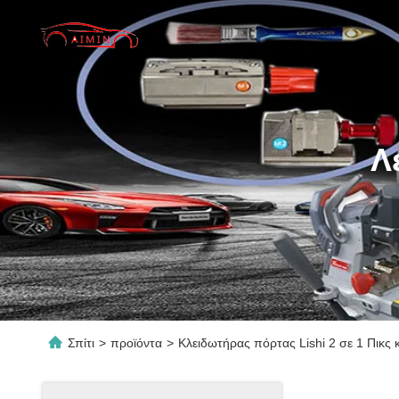
Λ
Σπίτι
>
προϊόντα
>
Κλειδωτήρας πόρτας Lishi 2 σε 1 Πικς κ