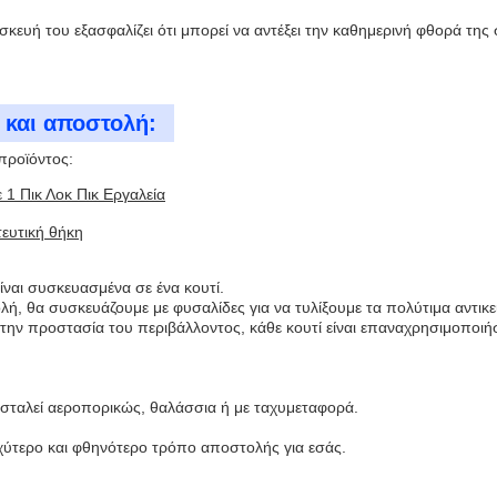
σκευή του εξασφαλίζει ότι μπορεί να αντέξει την καθημερινή φθορά της
 και αποστολή:
προϊόντος:
ε 1 Πικ Λοκ Πικ Εργαλεία
ευτική θήκη
ίναι συσκευασμένα σε ένα κουτί.
ή, θα συσκευάζουμε με φυσαλίδες για να τυλίξουμε τα πολύτιμα αντικεί
την προστασία του περιβάλλοντος, κάθε κουτί είναι επαναχρησιμοποιή
σταλεί αεροπορικώς, θαλάσσια ή με ταχυμεταφορά.
αχύτερο και φθηνότερο τρόπο αποστολής για εσάς.