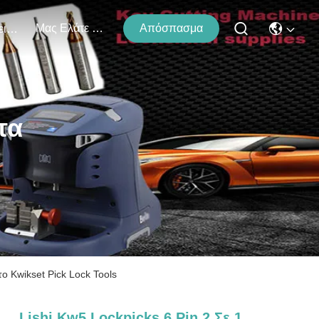
Μας Ελάτε Σε Επαφή Με
Απόσπασμα
Εκδηλώσεις
τα
το Kwikset Pick Lock Tools
Lishi Kw5 Lockpicks 6 Pin 2 Σε 1