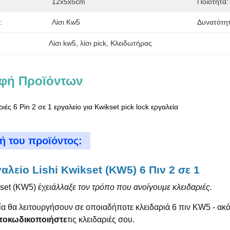
12x5x5cm
Ποιότητα:
:
Λίσι Kw5
Δυνατότη
Λίσι kw5
, 
λίσι pick
, 
Κλειδωτήρας
φή Προϊόντων
ιές 6 Pin 2 σε 1 εργαλείο για Kwikset pick lock εργαλεία
ή του προϊόντος:
αλείο Lishi Kwikset (KW5) 6 Πιν 2 σε 1
set (KW5) έχει
άλλαξε τον τρόπο που ανοίγουμε κλειδαριές.
ία θα λειτουργήσουν σε οποιαδήποτε κλειδαριά 6 πιν KW5 - ακόμ
ποκωδικοποιήστε
τις κλειδαριές σου.