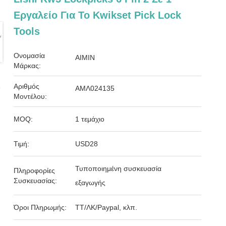
Εργαλείο Για Το Kwikset Pick Lock
Tools
Ονομασία
AIMIN
Μάρκας:
Αριθμός
ΑΜΛ024135
Μοντέλου:
MOQ:
1 τεμάχιο
Τιμή:
USD28
Τυποποιημένη συσκευασία
Πληροφορίες
Συσκευασίας:
εξαγωγής
Όροι Πληρωμής:
ΤΤ/ΛΚ/Paypal, κλπ.