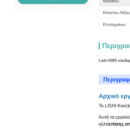
Μέγεθος:
Κλειστές Λέξεις
Επισημαίνω:
Περιγρα
Lishi KW5 κλειδαρ
Περιγραφ
Αρχικό εργ
Το LISHI Kwick
Αυτά τα εργαλε
αλλά
επίσης α