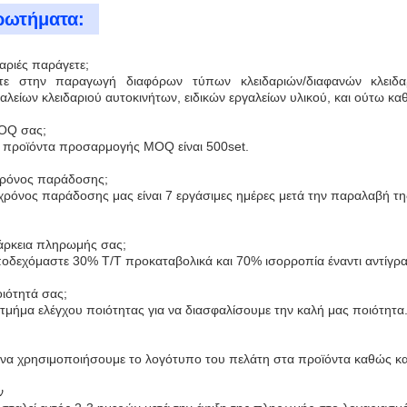
ρωτήματα:
δαριές παράγετε;
στε στην παραγωγή διαφόρων τύπων κλειδαριών/διαφανών κλειδαρι
αλείων κλειδαριού αυτοκινήτων, ειδικών εργαλείων υλικού, και ούτω κα
MOQ σας;
 προϊόντα προσαρμογής MOQ είναι 500set.
 χρόνος παράδοσης;
χρόνος παράδοσης μας είναι 7 εργάσιμες ημέρες μετά την παραλαβή τη
διάρκεια πληρωμής σας;
ποδεχόμαστε 30% T/T προκαταβολικά και 70% ισορροπία έναντι αντίγρ
οιότητά σας;
 τμήμα ελέγχου ποιότητας για να διασφαλίσουμε την καλή μας ποιότητα
α χρησιμοποιήσουμε το λογότυπο του πελάτη στα προϊόντα καθώς κα
ν