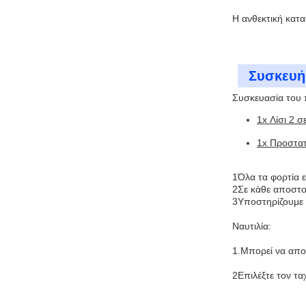
Η ανθεκτική κατα
Συσκευή
Συσκευασία του 
1x Λίσι 2 σ
1x Προστατ
1Όλα τα φορτία ε
2Σε κάθε αποστολ
3Υποστηρίζουμε 
Ναυτιλία:
1.Μπορεί να απο
2Επιλέξτε τον τ