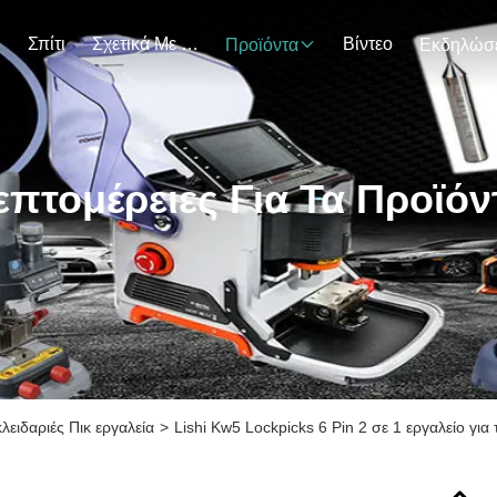
Σπίτι
Σχετικά Με Εμάς
Βίντεο
Προϊόντα
επτομέρειες Για Τα Προϊόν
λειδαριές Πικ εργαλεία
>
Lishi Kw5 Lockpicks 6 Pin 2 σε 1 εργαλείο για 