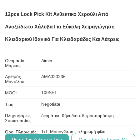
12pcs Lock Pick Kit Ανθεκτικό Χερούλι Από
Ανοξείδωτο Χάλυβα Για Εύκολη Χειραγώγηση
Κλειδαριού Ιδανικό Για Κλειδαράδες Και Λάτρεις
Ονομασία
Aimin
Μάρκας:
Αριθμός
ΑΜΛ020236
Μοντέλου:
100SET
MOQ:
Negotiate
Τιμή:
Πληροφορίες
δερμάτινη θήκη/κουτί/προσαρμόσιμη
Συσκευασίας:
Τ/Τ, MoneyGram, πληρωμή φίλε.
Όροι Πληρωμής:
Πάρτε Την Καλύτερη Τιμή
Μας Ελάτε Σε Επαφή Με