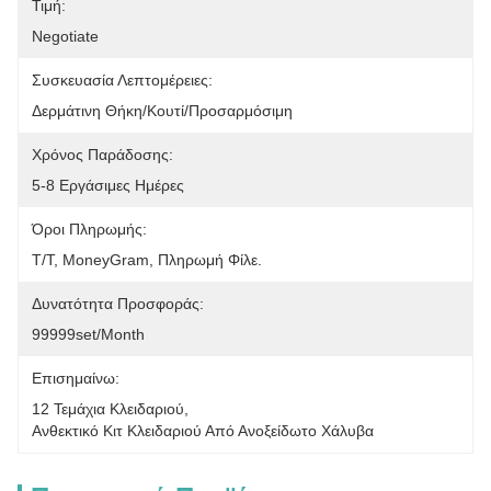
Τιμή:
Negotiate
Συσκευασία Λεπτομέρειες:
Δερμάτινη Θήκη/κουτί/προσαρμόσιμη
Χρόνος Παράδοσης:
5-8 Εργάσιμες Ημέρες
Όροι Πληρωμής:
Τ/Τ, MoneyGram, Πληρωμή Φίλε.
Δυνατότητα Προσφοράς:
99999set/Month
Επισημαίνω:
12 Τεμάχια Κλειδαριού
, 
Ανθεκτικό Κιτ Κλειδαριού Από Ανοξείδωτο Χάλυβα