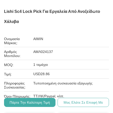
Lishi Sc4 Lock Pick Για Εργαλεία Από Ανοξείδωτο
Χάλυβα
Ονομασία
AIMIN
Μάρκας:
Αριθμός
ΑΜΛ024137
Μοντέλου:
1 τεμάχιο
MOQ:
USD28.86
Τιμή:
Πληροφορίες
Τυποποιημένη συσκευασία εξαγωγής
Συσκευασίας:
ΤΤ/ΛΚ/Paypal, κλπ.
Όροι Πληρωμής:
Πάρτε Την Καλύτερη Τιμή
Μας Ελάτε Σε Επαφή Με