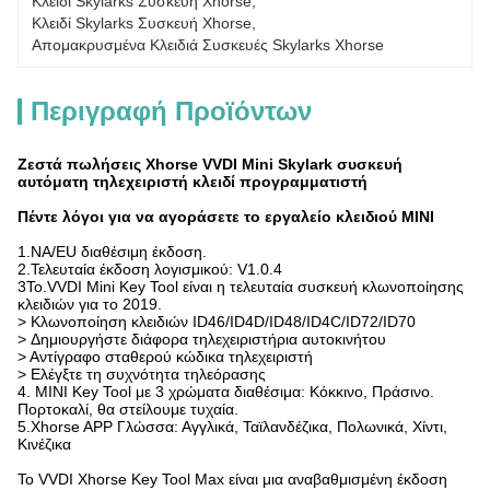
Κλειδί Skylarks Συσκευή Xhorse
, 
Κλειδί Skylarks Συσκευή Xhorse
, 
Απομακρυσμένα Κλειδιά Συσκευές Skylarks Xhorse
Περιγραφή Προϊόντων
Ζεστά πωλήσεις Xhorse VVDI Mini Skylark συσκευή
αυτόματη τηλεχειριστή κλειδί προγραμματιστή
Πέντε λόγοι για να αγοράσετε το εργαλείο κλειδιού MINI
1.NA/EU διαθέσιμη έκδοση.
2.Τελευταία έκδοση λογισμικού: V1.0.4
3Το.VVDI Mini Key Tool είναι η τελευταία συσκευή κλωνοποίησης
κλειδιών για το 2019.
> Κλωνοποίηση κλειδιών ID46/ID4D/ID48/ID4C/ID72/ID70
> Δημιουργήστε διάφορα τηλεχειριστήρια αυτοκινήτου
> Αντίγραφο σταθερού κώδικα τηλεχειριστή
> Ελέγξτε τη συχνότητα τηλεόρασης
4. MINI Key Tool με 3 χρώματα διαθέσιμα: Κόκκινο, Πράσινο.
Πορτοκαλί, θα στείλουμε τυχαία.
5.Xhorse APP Γλώσσα: Αγγλικά, Ταϊλανδέζικα, Πολωνικά, Χίντι,
Κινέζικα
Το VVDI Xhorse Key Tool Max είναι μια αναβαθμισμένη έκδοση