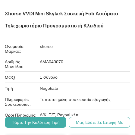
Xhorse VVDI Mini Skylark Συσκευή Fob Αυτόματο
Τηλεχειριστήριο Προγραμματιστή Κλειδιού
Ονομασία
xhorse
Μάρκας:
Αριθμός
ΑΜΛ040070
Μοντέλου:
1 σύνολο
MOQ:
Negotiate
Τιμή:
Πληροφορίες
Τυποποιημένη συσκευασία εξαγωγής
Συσκευασίας:
Λ/Κ, T/T, Paypal κλπ.
Όροι Πληρωμής:
Πάρτε Την Καλύτερη Τιμή
Μας Ελάτε Σε Επαφή Με