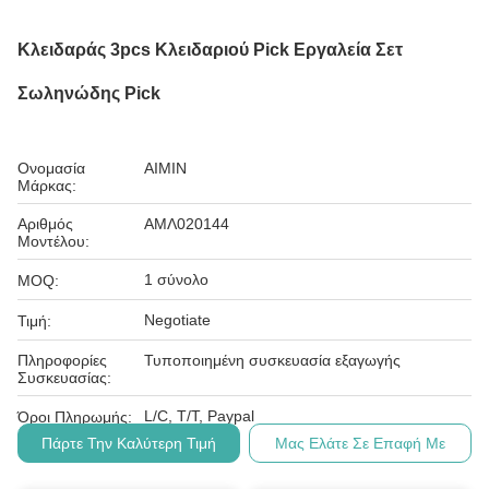
Κλειδαράς 3pcs Κλειδαριού Pick Εργαλεία Σετ
Σωληνώδης Pick
Ονομασία
AIMIN
Μάρκας:
Αριθμός
ΑΜΛ020144
Μοντέλου:
1 σύνολο
MOQ:
Negotiate
Τιμή:
Πληροφορίες
Τυποποιημένη συσκευασία εξαγωγής
Συσκευασίας:
L/C, T/T, Paypal
Όροι Πληρωμής:
Πάρτε Την Καλύτερη Τιμή
Μας Ελάτε Σε Επαφή Με