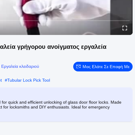
γαλεία γρήγορου ανοίγματος εργαλεία
:
Εργαλεία κλειδαριού
Μας Ελάτε Σε Επαφή Με
t
#
Tubular Lock Pick Tool
or quick and efficient unlocking of glass door floor locks. Made
ect for locksmiths and DIY enthusiasts. Ideal for emergency