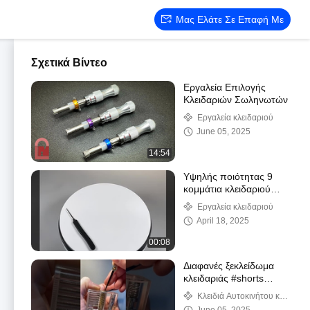
Μας Ελάτε Σε Επαφή Με
Σχετικά Βίντεο
Εργαλεία Επιλογής
Κλειδαριών Σωληνωτών
Εργαλεία κλειδαριού
June 05, 2025
14:54
Υψηλής ποιότητας 9
κομμάτια κλειδαριού
picking εργαλείο σετ
Εργαλεία κλειδαριού
April 18, 2025
00:08
Διαφανές ξεκλείδωμα
κλειδαριάς #shorts
#lockpicking
Κλειδιά Αυτοκινήτου και
Κλειδιά