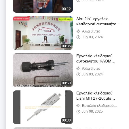
June 05, 2025
00:12
Λίσι 2in1 εργαλείο
κλειδαριού αυτοκινήτου
κυλίνδρου
Άλλα βίντεο
αποκωδικοποιητή
July 03, 2024
αναγνώστη κλειδαριού
εργαλεία διάλεξης
00:35
Εργαλείο κλειδαριού
αυτοκινήτου ΚΛΟΜ
κλειδαριού πόρτας
Άλλα βίντεο
αυτοκινήτου 2pcs
July 03, 2024
picking set
00:53
Εργαλεία κλειδαριού
Lishi MIT17-10cuts
SS103 2 σε 1 για το
Εργαλεία κλειδαριού
ανοιχτήρα κλειδαριού
αυτοκινήτου
July 08, 2025
Mitsubishi
00:30