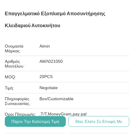
Επαγγελματικό Εξοπλισμό Αποσυντήρησης
Κλειδαριού Αυτοκινήτου
Ονομασία
Aimin
Μάρκας:
Αριθμός
ΑΜΛ021050
Μοντέλου:
20PCS
MOQ:
Negotiate
Τιμή:
Πληροφορίες
Box/Customizable
Συσκευασίας:
,T/T,MoneyGram,pay pal
Όροι Πληρωμής:
Πάρτε Την Καλύτερη Τιμή
Μας Ελάτε Σε Επαφή Με