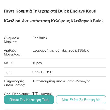
Πέντε Κουμπιά Τηλεχειριστή Buick Enclave Κουτί
Κλειδιού, Αντικατάσταση Κελύφους Κλειδαριού Buick
Ονομασία
For Buick
Μάρκας:
Αριθμός
Εφαρμογή της οδηγίας 2009/138/ΕΚ
Μοντέλου:
10pcs
MOQ:
0.99-1.5USD
Τιμή:
Πληροφορίες
Τυποποιημένη συσκευασία εξαγωγής
Συσκευασίας:
Τ/Τ, , paypal
Όροι Πληρωμής:
Πάρτε Την Καλύτερη Τιμή
Μας Ελάτε Σε Επαφή Με